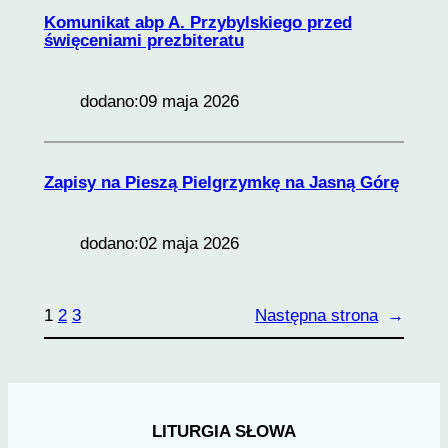
Komunikat abp A. Przybylskiego przed
święceniami prezbiteratu
dodano:
09 maja 2026
Zapisy na Pieszą Pielgrzymkę na Jasną Górę
dodano:
02 maja 2026
1
2
3
Następna strona
→
LITURGIA SŁOWA