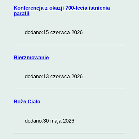
ze strony
Konferencja z okazji 700-lecia istnienia
internetowej.
parafii
dodano:
15 czerwca 2026
Marketing
Udostępniając
swoje
zainteresowania i
zachowania
Bierzmowanie
podczas
odwiedzania naszej
strony, zwiększasz
dodano:
13 czerwca 2026
szansę na
zobaczenie
spersonalizowanych
treści i ofert.
Boże Ciało
dodano:
30 maja 2026