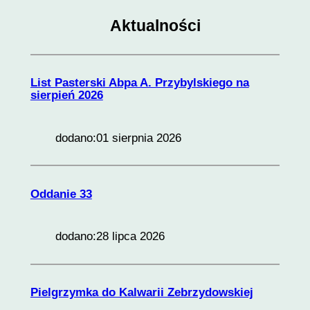
Aktualności
List Pasterski Abpa A. Przybylskiego na
sierpień 2026
Konieczne
dodano:
01 sierpnia 2026
Te pliki cookie
nie są
opcjonalne. Są
one potrzebne
Oddanie 33
do
funkcjonowania
strony
dodano:
28 lipca 2026
internetowej.
Pielgrzymka do Kalwarii Zebrzydowskiej
Statystyka
Abyśmy mogli