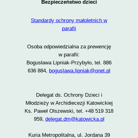
Bezpieczeństwo dzieci
Standardy ochrony małoletnich w
parafii
Osoba odpowiedzialna za prewencję
w parafii:
Bogusława Lipniak-Przybyło, tel. 886
636 884,
boguslawa.lipniak@onet.pl
Delegat ds. Ochrony Dzieci i
Młodzieży w Archidiecezji Katowickiej
Ks. Paweł Olszewski, tel. +48 519 318
959,
delegat.dm@katowicka.pl
Kuria Metropolitalna, ul. Jordana 39